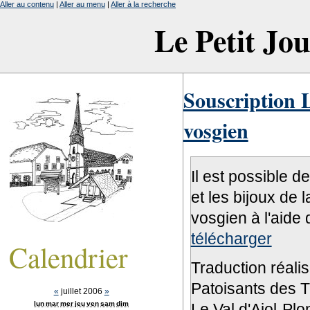
Aller au contenu
|
Aller au menu
|
Aller à la recherche
Le Petit Jo
Souscription L
vosgien
Il est possible d
et les bijoux de 
vosgien à l'aide 
télécharger
Calendrier
Traduction réali
Patoisants des Tr
«
juillet 2006
»
lun
mar
mer
jeu
ven
sam
dim
Le Val d'Ajol-Pl