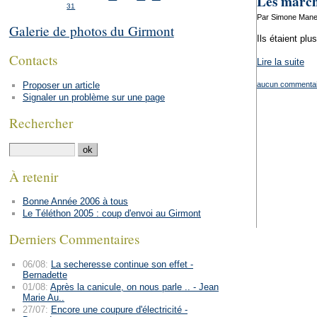
Les marche
31
Par Simone Manens
Galerie de photos du Girmont
Ils étaient plu
Contacts
Lire la suite
Proposer un article
aucun commentai
Signaler un problème sur une page
Rechercher
À retenir
Bonne Année 2006 à tous
Le Téléthon 2005 : coup d'envoi au Girmont
Derniers Commentaires
06/08:
La secheresse continue son effet -
Bernadette
01/08:
Après la canicule, on nous parle .. - Jean
Marie Au..
27/07:
Encore une coupure d'électricité -