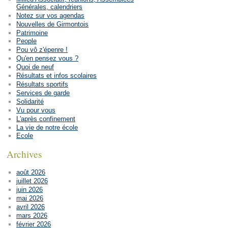
Générales, calendriers
Notez sur vos agendas
Nouvelles de Girmontois
Patrimoine
People
Pou vô z'épenre !
Qu'en pensez vous ?
Quoi de neuf
Résultats et infos scolaires
Résultats sportifs
Services de garde
Solidarité
Vu pour vous
L'après confinement
La vie de notre école
Ecole
Archives
août 2026
juillet 2026
juin 2026
mai 2026
avril 2026
mars 2026
février 2026