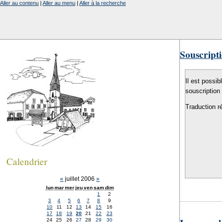
Aller au contenu
|
Aller au menu
|
Aller à la recherche
Souscripti
Il est possib
souscription
Traduction r
Calendrier
«
juillet 2006
»
lun
mar
mer
jeu
ven
sam
dim
1
2
3
4
5
6
7
8
9
10
11
12
13
14
15
16
17
18
19
20
21
22
23
24
25
26
27
28
29
30