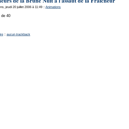
urs de la Brune Nuit à l'assaut de la Fraicheur
, jeudi 20 juillet 2006 à 11:49
::
Animations
s de 40
re
::
aucun trackback