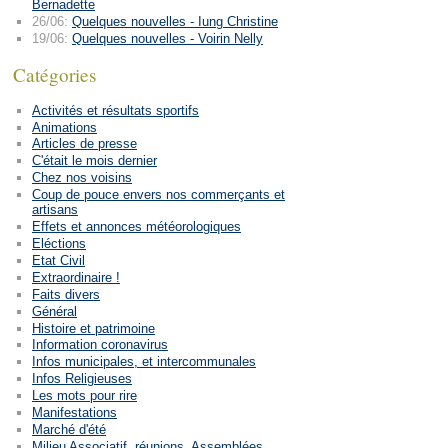
Bernadette
26/06:
Quelques nouvelles - Iung Christine
19/06:
Quelques nouvelles - Voirin Nelly
Catégories
Activités et résultats sportifs
Animations
Articles de presse
C'était le mois dernier
Chez nos voisins
Coup de pouce envers nos commerçants et
artisans
Effets et annonces météorologiques
Eléctions
Etat Civil
Extraordinaire !
Faits divers
Général
Histoire et patrimoine
Information coronavirus
Infos municipales, et intercommunales
Infos Religieuses
Les mots pour rire
Manifestations
Marché d'été
Milieu Associatif, réunions, Assemblées