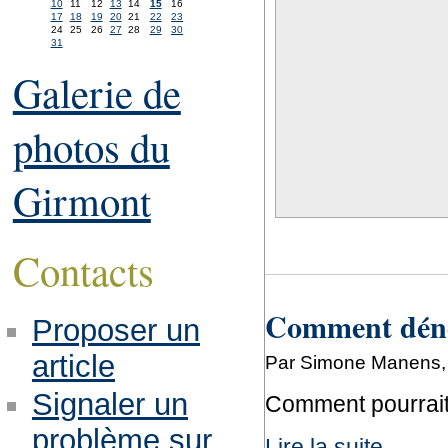
10
11
12
13
14
15
16
17
18
19
20
21
22
23
24
25
26
27
28
29
30
31
Galerie de
photos du
Girmont
Contacts
Comment déno
Proposer un
article
Par Simone Manens, s
Signaler un
Comment pourrait-
problème sur
Lire la suite