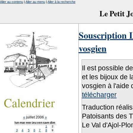
Aller au contenu
|
Aller au menu
|
Aller à la recherche
Le Petit 
Souscription L
vosgien
Il est possible d
et les bijoux de 
vosgien à l'aide 
télécharger
Calendrier
Traduction réali
Patoisants des Tr
«
juillet 2006
»
lun
mar
mer
jeu
ven
sam
dim
Le Val d'Ajol-Pl
1
2
3
4
5
6
7
8
9