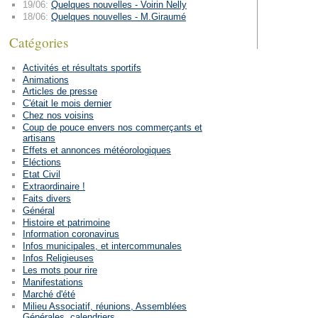
19/06:
Quelques nouvelles - Voirin Nelly
18/06:
Quelques nouvelles - M.Giraumé
Catégories
Activités et résultats sportifs
Animations
Articles de presse
C'était le mois dernier
Chez nos voisins
Coup de pouce envers nos commerçants et
artisans
Effets et annonces météorologiques
Eléctions
Etat Civil
Extraordinaire !
Faits divers
Général
Histoire et patrimoine
Information coronavirus
Infos municipales, et intercommunales
Infos Religieuses
Les mots pour rire
Manifestations
Marché d'été
Milieu Associatif, réunions, Assemblées
Générales, calendriers