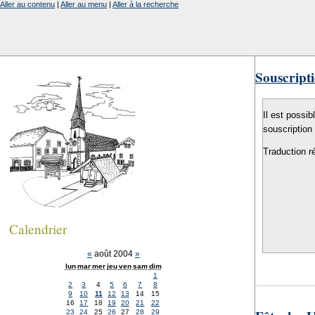
Aller au contenu
|
Aller au menu
|
Aller à la recherche
Souscripti
Il est possib
souscription
Traduction r
Calendrier
«
août 2004
»
lun
mar
mer
jeu
ven
sam
dim
1
2
3
4
5
6
7
8
9
10
11
12
13
14
15
16
17
18
19
20
21
22
23
24
25
26
27
28
29