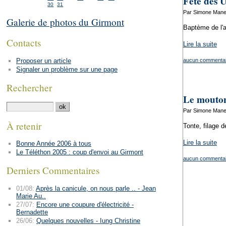
Fête des 
30
31
Par Simone Manen
Galerie de photos du Girmont
Baptème de l'a
Contacts
Lire la suite
Proposer un article
aucun commentai
Signaler un problème sur une page
Rechercher
Le mouton
Par Simone Manen
À retenir
Tonte, filage d
Lire la suite
Bonne Année 2006 à tous
Le Téléthon 2005 : coup d'envoi au Girmont
aucun commentai
Derniers Commentaires
01/08:
Après la canicule, on nous parle .. - Jean
Marie Au..
27/07:
Encore une coupure d'électricité -
Bernadette
26/06:
Quelques nouvelles - Iung Christine