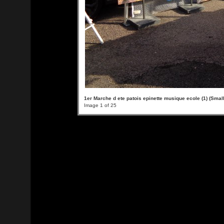
1er Marche d ete patois epinette musique ecole (1) (Small
Image 1 of 25