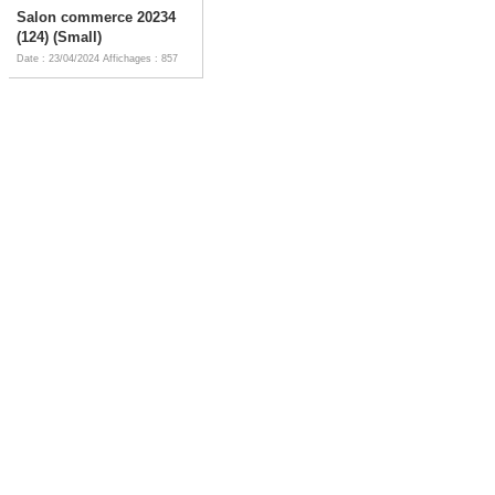
Salon commerce 20234
(124) (Small)
Date : 23/04/2024
Affichages : 857