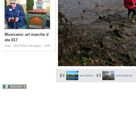
Musicanic art marche d
ete 017
Date : 29/07/2011
Affichages : 2340
première
précédente