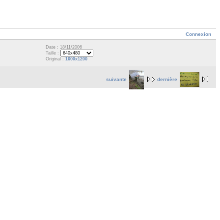
Connexion
Date : 18/11/2006
Taille :
Original :
1600x1200
suivante
dernière