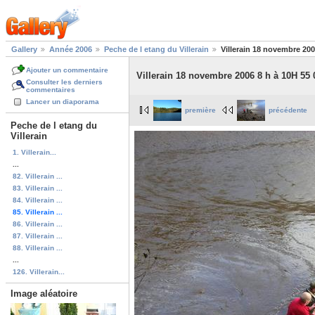
Gallery
Année 2006
Peche de l etang du Villerain
Villerain 18 novembre 200
Ajouter un commentaire
Villerain 18 novembre 2006 8 h à 10H 55 
Consulter les derniers
commentaires
Lancer un diaporama
première
précédente
Peche de l etang du
Villerain
1. Villerain...
...
82. Villerain ...
83. Villerain ...
84. Villerain ...
85. Villerain ...
86. Villerain ...
87. Villerain ...
88. Villerain ...
...
126. Villerain...
Image aléatoire