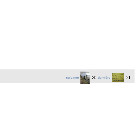
suivante
dernière