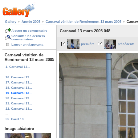
Gallery
Année 2005
Carnaval vénitien de Remiremont 13 mars 2005
Carnav
Carnaval 13 mars 2005 048
Ajouter un commentaire
Consulter les derniers
commentaires
première
précédente
Lancer un diaporama
Carnaval vénitien de
Remiremont 13 mars 2005
1. Carnaval 13...
...
16. Carnaval 13...
17. Carnaval 13...
18. Carnaval 13...
19. Carnaval 13...
20. Carnaval 13...
21. Carnaval 13...
22. Carnaval 13...
...
55. Carnl 13...
Image aléatoire