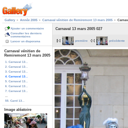
Gallery
Année 2005
Carnaval vénitien de Remiremont 13 mars 2005
Carnav
Carnaval 13 mars 2005 027
Ajouter un commentaire
Consulter les derniers
commentaires
première
précédente
Lancer un diaporama
Carnaval vénitien de
Remiremont 13 mars 2005
1. Carnaval 13...
2. Carnaval 13...
3. Carnaval 13...
4. Carnaval 13...
5. Carnaval 13...
6. Carnaval 13...
7. Carnaval 13...
...
55. Carnl 13...
Image aléatoire