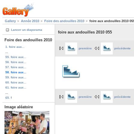
Gallery
Année 2010
Foire des andouilles 2010
foire aux andouilles 2010 05
Lancer un diaporama
foire aux andouilles 2010 055
Foire des andouilles 2010
1. foire aux...
première
précédente
...
55. foire aux...
56. foire aux...
57. foire aux...
58. foire aux...
59. foire aux...
60. foire aux...
61. foire aux...
...
première
précédente
65. f
Image aléatoire