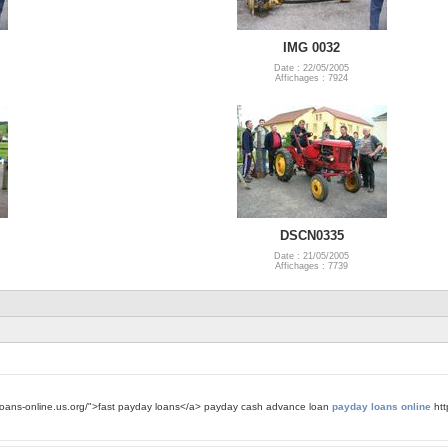
IMG 0032
Date : 22/05/2005
Affichages : 7924
DSCN0335
Date : 21/05/2005
Affichages : 7739
ayloans-online.us.org/">fast payday loans</a> payday cash advance loan
payday loans online
htt