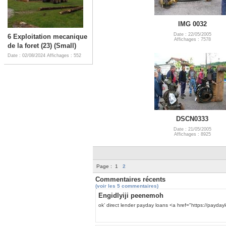
IMG 0032
Date : 22/05/2005
6 Exploitation mecanique
Affichages : 7578
de la foret (23) (Small)
Date : 02/08/2024
Affichages : 552
DSCN0333
Date : 21/05/2005
Affichages : 8925
Page :
1
2
Commentaires récents
(voir les 5 commentaires)
Engidlyiji peenemoh
ok’ direct lender payday loans <a href="https://payd