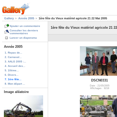
Gallery
Année 2005
1ère fête du Vieux matériel agricole 21 22 Mai 2005
Ajouter un commentaire
1ère fête du Vieux matériel agricole 21 2
Consulter les derniers
commentaires
Lancer un diaporama
Année 2005
1. Repas de...
2. Carnaval...
3. AALG 2005 :...
4. Accueil des...
5. 10éme...
6. Divers...
7. 1ère fête...
DSCN0331
8. Mon départ ...
Date : 21/05/2005
Affichages : 9218
Image aléatoire