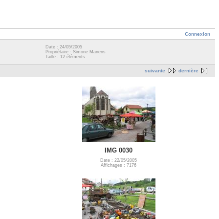
Connexion
Date : 24/05/2005
Propriétaire : Simone Manens
Taille : 12 éléments
suivante
dernière
IMG 0030
Date : 22/05/2005
Affichages : 7176