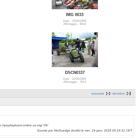
IMG 0033
Date : 22/05/2005
Affichages : 8816
DSCN0337
Date : 22/05/2005
Affichages : 7613
suivante
dernière
p://paydayloans-online.us.org/ OK’
Soumis par HtvGuedge (invité) le mer. 24 janv. 2018 09:16:31 CET