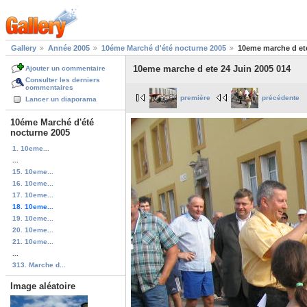
Gallery
Année 2005
10éme Marché d'été nocturne 2005
10eme marche d ete
10eme marche d ete 24 Juin 2005 014
Ajouter un commentaire
Consulter les derniers
commentaires
première
précédente
Lancer un diaporama
10éme Marché d'été
nocturne 2005
1. 10eme...
...
15. 10eme...
16. 10eme...
17. 10eme...
18. 10eme...
19. 10eme...
20. 10eme...
21. 10eme...
...
313. Marche d...
Image aléatoire