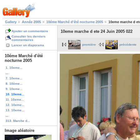
Gallery
Année 2005
10éme Marché d'été nocturne 2005
10eme marche d ete
10eme marche d ete 24 Juin 2005 022
Ajouter un commentaire
Consulter les derniers
commentaires
première
précédente
Lancer un diaporama
10éme Marché d'été
nocturne 2005
1. 10eme...
...
7. 10eme...
8. 10ème...
9. 10eme...
10. 10eme...
11. 10eme...
12. 10eme...
13. 10eme...
...
313. Marche d...
Image aléatoire