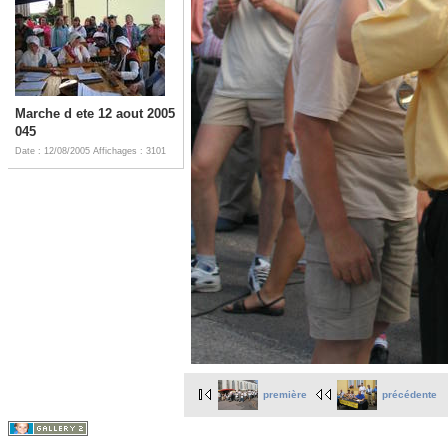
Marche d ete 12 aout 2005
045
Date : 12/08/2005
Affichages : 3101
première
précédente