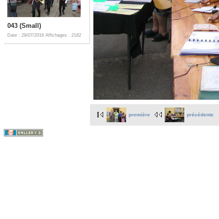
043 (Small)
Date : 29/07/2016
Affichages : 2182
première
précédente