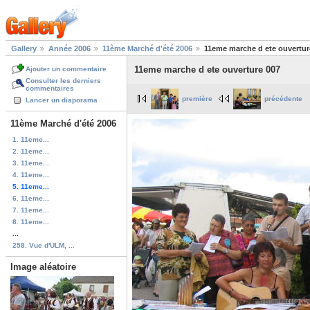
Gallery
Année 2006
11ème Marché d'été 2006
11eme marche d ete ouvertur
11eme marche d ete ouverture 007
Ajouter un commentaire
Consulter les derniers
commentaires
première
précédente
Lancer un diaporama
11ème Marché d'été 2006
1. 11eme...
2. 11eme...
3. 11eme...
4. 11eme...
5. 11eme...
6. 11eme...
7. 11eme...
8. 11eme...
...
258. Vue d'ULM, ...
Image aléatoire