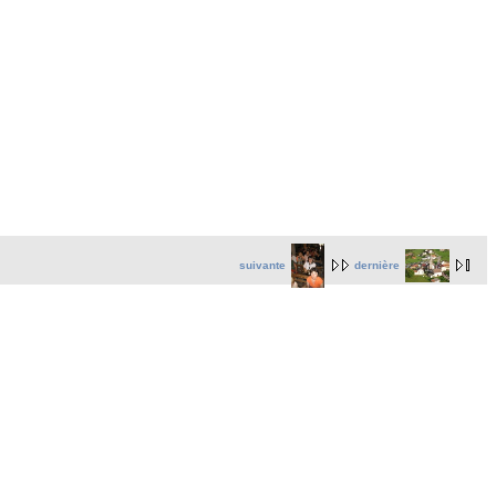
suivante
dernière