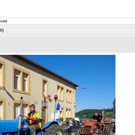
mall)
l)