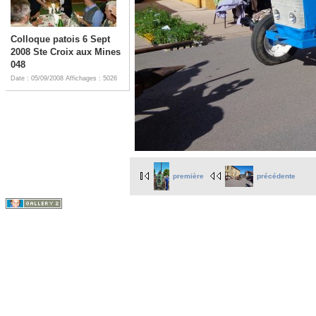
Colloque patois 6 Sept
2008 Ste Croix aux Mines
048
Date : 05/09/2008
Affichages : 5026
première
précédente