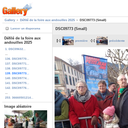
Gallery
Défilé de la foire aux andouilles 2025
DSC09773 (Small)
DSC09773 (Small)
Lancer un diaporama
Défilé de la foire aux
première
précédente
andouilles 2025
1. DSC09632...
...
136. DSC09770...
137. DSC09771...
138. DSC09772...
139. DSC09773...
140. DSC09774...
141. DSC09775...
142. DSC09776...
...
253. 36660501214...
Image aléatoire