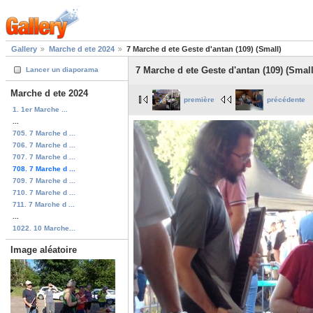
Gallery
Marche d ete 2024
7 Marche d ete Geste d'antan (109) (Small)
7 Marche d ete Geste d'antan (109) (Small
Lancer un diaporama
Marche d ete 2024
première
précédente
1. 1er Marche ...
...
705. 7 Marche d ...
706. 7 Marche d ...
707. 7 Marche d ...
708. 7 Marche d ...
709. 7 Marche d ...
710. 7 Marche d ...
711. 7 Marche d ...
...
1022. 10 Marche...
Image aléatoire