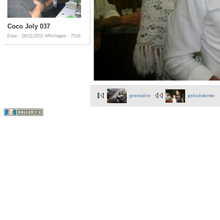
Coco Joly 037
Date : 26/11/2011
Affichages : 7519
première
précédente