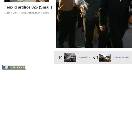
Feux d artifice 026 (Small)
Date : 26/07/2015
Affichages : 4959
première
précédente