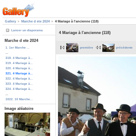
Gallery
Marche d ete 2024
4 Mariage à l'ancienne (118)
Lancer un diaporama
4 Mariage à l'ancienne (118)
Marche d ete 2024
1. 1er Marche ...
première
précédente
...
318. 4 Mariage à...
319. 4 Mariage à...
320. 4 Mariage à...
321. 4 Mariage à...
322. 4 Mariage à...
323. 4 Mariage à...
324. 4 Mariage à...
...
1022. 10 Marche...
Image aléatoire