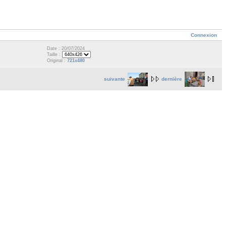
Connexion
Date : 20/07/2024
Taille :
Original :
721x480
suivante
dernière