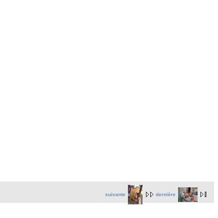
suivante
dernière