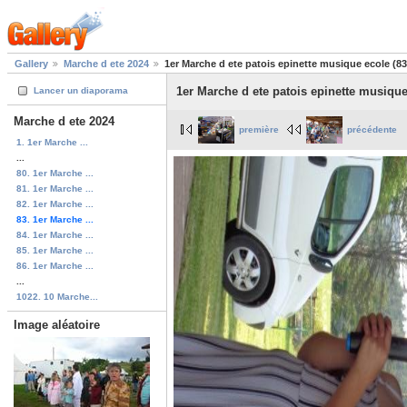
Gallery
Marche d ete 2024
1er Marche d ete patois epinette musique ecole (83
1er Marche d ete patois epinette musique
Lancer un diaporama
Marche d ete 2024
première
précédente
1. 1er Marche ...
...
80. 1er Marche ...
81. 1er Marche ...
82. 1er Marche ...
83. 1er Marche ...
84. 1er Marche ...
85. 1er Marche ...
86. 1er Marche ...
...
1022. 10 Marche...
Image aléatoire