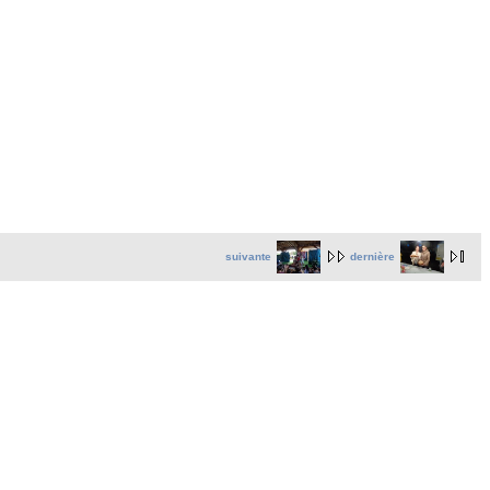
suivante
dernière