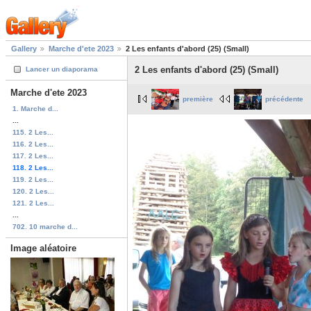
Gallery
Marche d'ete 2023
2 Les enfants d'abord (25) (Small)
2 Les enfants d'abord (25) (Small)
Lancer un diaporama
Marche d'ete 2023
première
précédente
1. Marche d...
...
115. 2 Les...
116. 2 Les...
117. 2 Les...
118. 2 Les...
119. 2 Les...
120. 2 Les...
121. 2 Les...
...
702. 10 marche d...
Image aléatoire