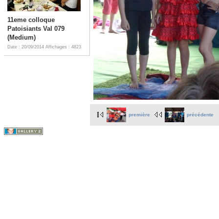
11eme colloque
Patoisiants Val 079
(Medium)
Date : 20/09/2014
Affichages : 4823
première
précédente