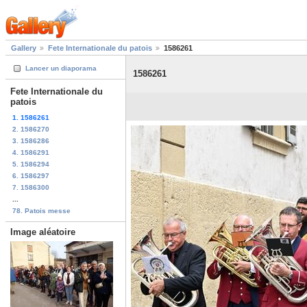
Gallery
Fete Internationale du patois
1586261
Lancer un diaporama
1586261
Fete Internationale du
patois
1. 1586261
2. 1586270
3. 1586286
4. 1586291
5. 1586294
6. 1586297
7. 1586300
...
78. Patois messe
Image aléatoire