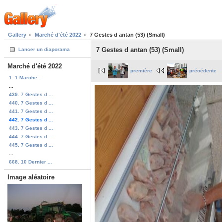
Gallery
Marché d'été 2022
7 Gestes d antan (53) (Small)
7 Gestes d antan (53) (Small)
Lancer un diaporama
Marché d'été 2022
première
précédente
1. 1 Marche...
...
439. 7 Gestes d ...
440. 7 Gestes d ...
441. 7 Gestes d ...
442. 7 Gestes d ...
443. 7 Gestes d ...
444. 7 Gestes d ...
445. 7 Gestes d ...
...
668. 10 Dernier ...
Image aléatoire