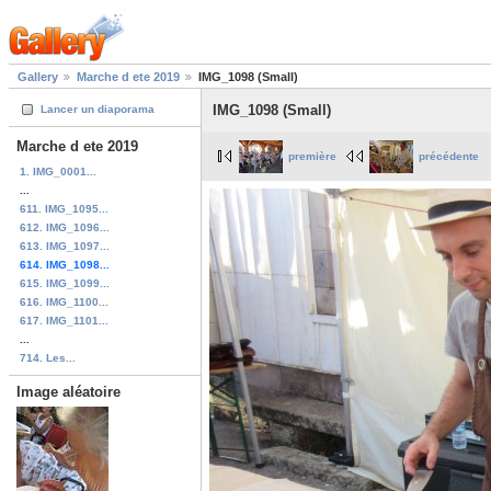
Gallery
Marche d ete 2019
IMG_1098 (Small)
IMG_1098 (Small)
Lancer un diaporama
Marche d ete 2019
première
précédente
1. IMG_0001...
...
611. IMG_1095...
612. IMG_1096...
613. IMG_1097...
614. IMG_1098...
615. IMG_1099...
616. IMG_1100...
617. IMG_1101...
...
714. Les...
Image aléatoire