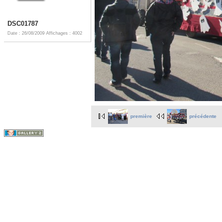
DSC01787
Date : 26/08/2009
Affichages : 4002
première
précédente