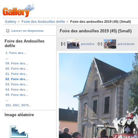
Gallery
Foire des Andouilles defile
Foire des andouilles 2019 (45) (Small)
Foire des andouilles 2019 (45) (Small)
Lancer un diaporama
Foire des Andouilles
première
précédente
defile
1. Foire des...
...
59. Foire des...
60. Foire des...
61. Foire des...
62. Foire des...
63. Foire des...
64. Foire des...
65. Foire des...
...
351. DSC_3979...
Image aléatoire