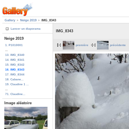
Gallery
Neige 2019
IMG_8343
Lancer un diaporama
IMG_8343
Neige 2019
1. P1010001
première
précédente
...
13. IMG_8340
14. IMG_8341
15. IMG_8342
16. IMG_8343
17. IMG_8344
18. Cabane...
19. Claudine 1 ...
...
71. Claudine...
Image aléatoire