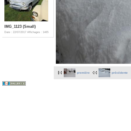
IMG_1123 (Small)
Date : 22/07/2017
Affichages : 1465
première
précédente