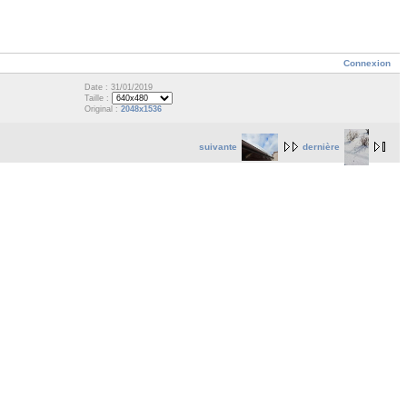
Connexion
Date : 31/01/2019
Taille :
Original :
2048x1536
suivante
dernière