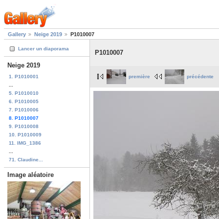
Gallery
Neige 2019
P1010007
Lancer un diaporama
P1010007
Neige 2019
1. P1010001
première
précédente
...
5. P1010010
6. P1010005
7. P1010006
8. P1010007
9. P1010008
10. P1010009
11. IMG_1386
...
71. Claudine...
Image aléatoire