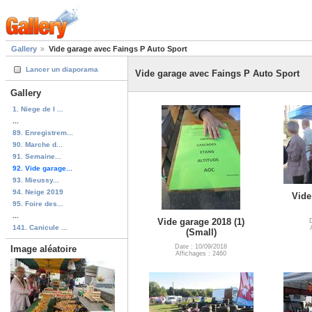
Gallery
Vide garage avec Faings P Auto Sport
Lancer un diaporama
Vide garage avec Faings P Auto Sport
Gallery
1. Niege de l ...
...
89. Enregistrem...
90. Marche d...
91. Semaine...
92. Vide garage...
93. Mieussy...
94. Neige 2019
Vide
95. Foire des...
...
Vide garage 2018 (1)
141. Canicule ...
(Small)
Date : 10/09/2018
Image aléatoire
Affichages : 2460