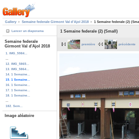
Gallery
Semaine federale Girmont Val d'Ajol 2018
1 Semaine federale (2) (Sma
1 Semaine federale (2) (Small)
Lancer un diaporama
Semaine federale
première
précédente
Girmont Val d'Ajol 2018
1. IMG_5984...
...
12. IMG_5865...
13. IMG_5864...
14. 1 Semaine...
15. 1 Semaine...
16. 1 Semaine...
17. 1 Semaine...
18. 1 Semaine...
...
182. Sem...
Image aléatoire