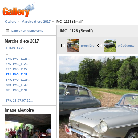
Gallery
Marche d ete 2017
IMG_1128 (Small)
IMG_1128 (Small)
Lancer un diaporama
Marche d ete 2017
première
précédente
1. IMG_0275...
...
275. IMG_1125...
276. IMG_1126...
277. IMG_1127...
278. IMG_1128...
279. IMG_1129...
280. IMG_1130...
281. IMG_1131...
...
679. 28.07.07.20...
Image aléatoire