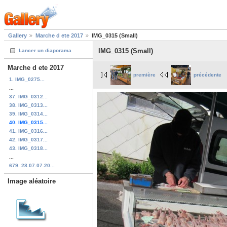
Gallery
Marche d ete 2017
IMG_0315 (Small)
IMG_0315 (Small)
Lancer un diaporama
Marche d ete 2017
première
précédente
1. IMG_0275...
...
37. IMG_0312...
38. IMG_0313...
39. IMG_0314...
40. IMG_0315...
41. IMG_0316...
42. IMG_0317...
43. IMG_0318...
...
679. 28.07.07.20...
Image aléatoire