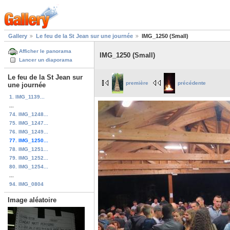
Gallery
Le feu de la St Jean sur une journée
IMG_1250 (Small)
Afficher le panorama
IMG_1250 (Small)
Lancer un diaporama
Le feu de la St Jean sur
première
précédente
une journée
1. IMG_1139...
...
74. IMG_1248...
75. IMG_1247...
76. IMG_1249...
77. IMG_1250...
78. IMG_1251...
79. IMG_1252...
80. IMG_1254...
...
94. IMG_0804
Image aléatoire