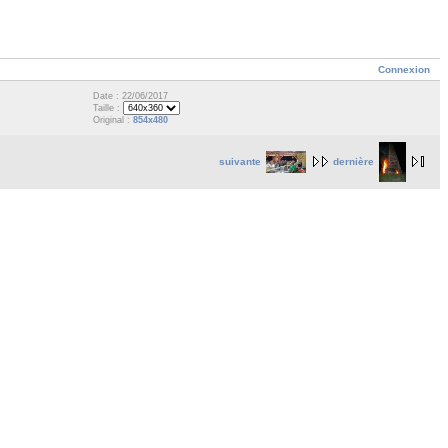
Connexion
Date : 22/06/2017
Taille :
Original :
854x480
suivante
dernière