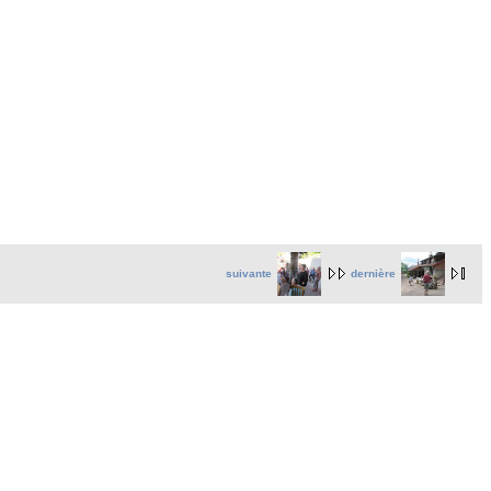
suivante
dernière