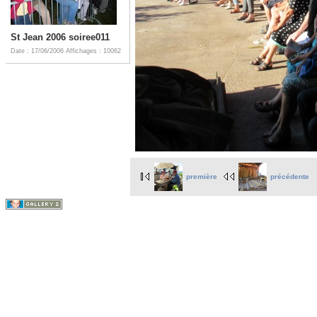
St Jean 2006 soiree011
Date : 17/06/2006
Affichages : 10062
première
précédente