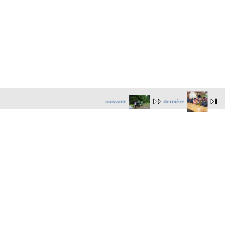
suivante
dernière