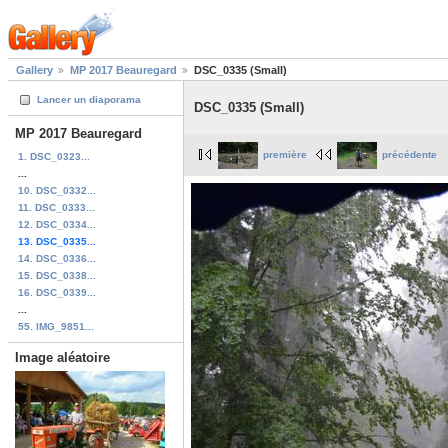
Gallery
MP 2017 Beauregard
DSC_0335 (Small)
Lancer un diaporama
DSC_0335 (Small)
MP 2017 Beauregard
première
précédente
1. DSC_0323...
...
10. DSC_0332...
11. DSC_0333...
12. DSC_0334...
13. DSC_0335...
14. DSC_0336...
15. DSC_0338...
16. DSC_0339...
...
55. IMG_9851...
Image aléatoire