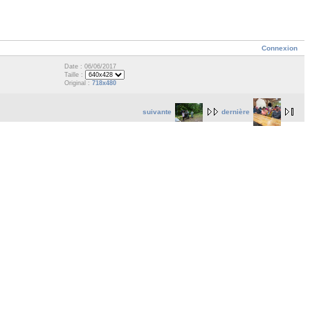
Connexion
Date : 06/06/2017
Taille :
Original :
718x480
suivante
dernière