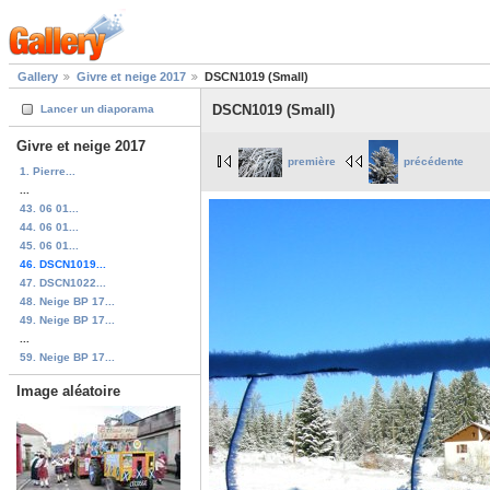
Gallery
Givre et neige 2017
DSCN1019 (Small)
DSCN1019 (Small)
Lancer un diaporama
Givre et neige 2017
première
précédente
1. Pierre...
...
43. 06 01...
44. 06 01...
45. 06 01...
46. DSCN1019...
47. DSCN1022...
48. Neige BP 17...
49. Neige BP 17...
...
59. Neige BP 17...
Image aléatoire