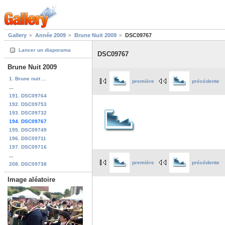
Gallery
Année 2009
Brune Nuit 2009
DSC09767
Lancer un diaporama
DSC09767
Brune Nuit 2009
1. Brune nuit ...
première
précédente
...
191. DSC09764
192. DSC09753
193. DSC09732
194. DSC09767
195. DSC09749
196. DSC09711
197. DSC09716
...
première
précédente
208. DSC09738
Image aléatoire