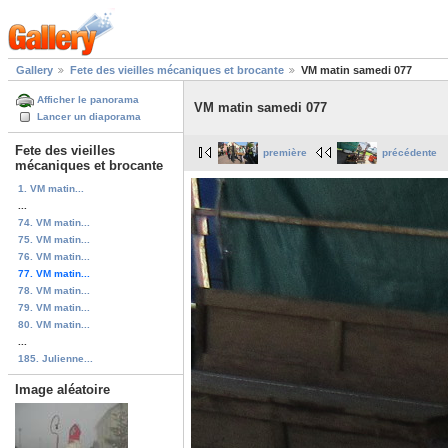
Gallery
Fete des vieilles mécaniques et brocante
VM matin samedi 077
Afficher le panorama
VM matin samedi 077
Lancer un diaporama
Fete des vieilles
première
précédente
mécaniques et brocante
1. VM matin...
...
74. VM matin...
75. VM matin...
76. VM matin...
77. VM matin...
78. VM matin...
79. VM matin...
80. VM matin...
...
185. Julienne...
Image aléatoire