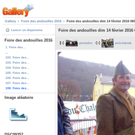
Gallery
Foire des andouilles 2016
Foire des andouilles dim 14 février 2016 06
Foire des andouilles dim 14 février 2016 
Lancer un diaporama
Foire des andouilles 2016
première
précédente
1. Foire des...
...
102. Foire des...
103. Foire des...
104. Foire des...
105. Foire des...
106. Foire des...
107. Foire des...
108. Foire des...
Image aléatoire
DSC09357