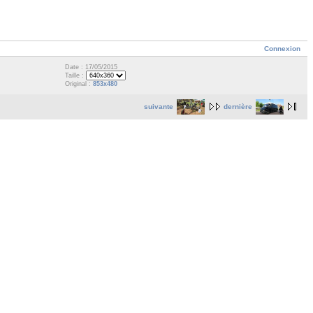
Connexion
Date : 17/05/2015
Taille :
Original :
853x480
suivante
dernière