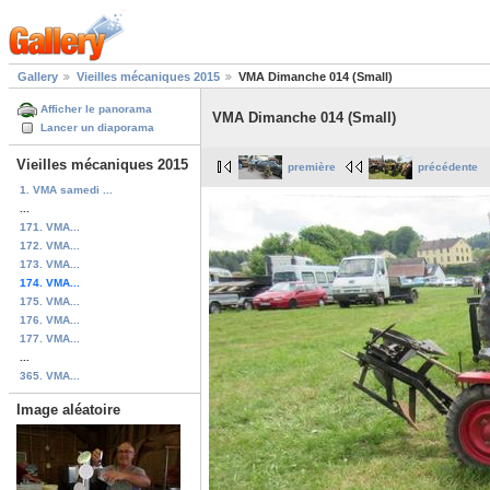
Gallery
Vieilles mécaniques 2015
VMA Dimanche 014 (Small)
Afficher le panorama
VMA Dimanche 014 (Small)
Lancer un diaporama
Vieilles mécaniques 2015
première
précédente
1. VMA samedi ...
...
171. VMA...
172. VMA...
173. VMA...
174. VMA...
175. VMA...
176. VMA...
177. VMA...
...
365. VMA...
Image aléatoire