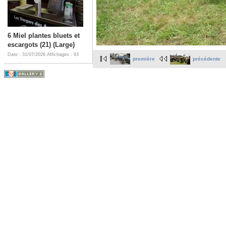
6 Miel plantes bluets et
escargots (21) (Large)
Date : 31/07/2026
Affichages : 93
première
précédente