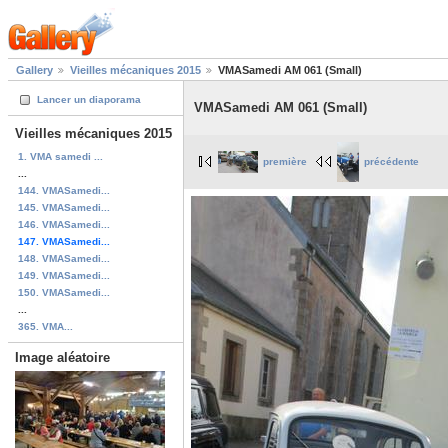
Gallery
Vieilles mécaniques 2015
VMASamedi AM 061 (Small)
Lancer un diaporama
VMASamedi AM 061 (Small)
Vieilles mécaniques 2015
1. VMA samedi ...
première
précédente
...
144. VMASamedi...
145. VMASamedi...
146. VMASamedi...
147. VMASamedi...
148. VMASamedi...
149. VMASamedi...
150. VMASamedi...
...
365. VMA...
Image aléatoire