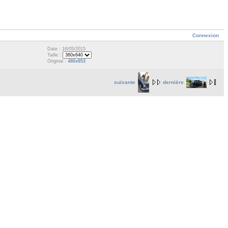
Connexion
Date : 16/05/2015
Taille :
Original :
480x853
suivante
dernière