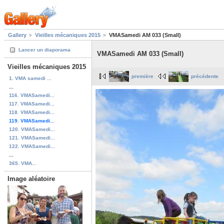
Gallery
Vieilles mécaniques 2015
VMASamedi AM 033 (Small)
Lancer un diaporama
VMASamedi AM 033 (Small)
Vieilles mécaniques 2015
première
précédente
1. VMA samedi ...
...
116. VMASamedi...
117. VMASamedi...
118. VMASamedi...
119. VMASamedi...
120. VMASamedi...
121. VMASamedi...
122. VMASamedi...
...
365. VMA...
Image aléatoire