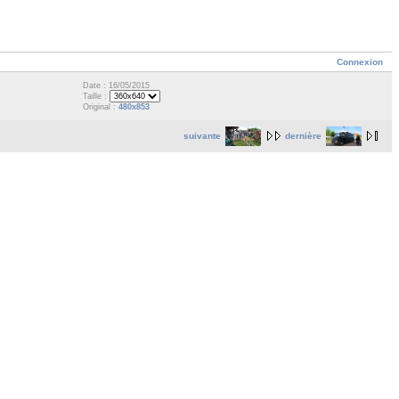
Connexion
Date : 16/05/2015
Taille :
Original :
480x853
suivante
dernière