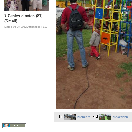
7 Gestes d antan (81)
(Small)
Date : 06/08/2022
Affichages : 913
première
précédente