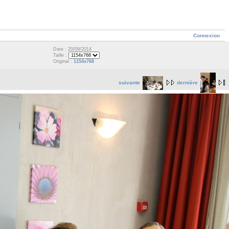
Connexion
Date : 20/09/2014
Taille :
Original :
1154x768
suivante
dernière