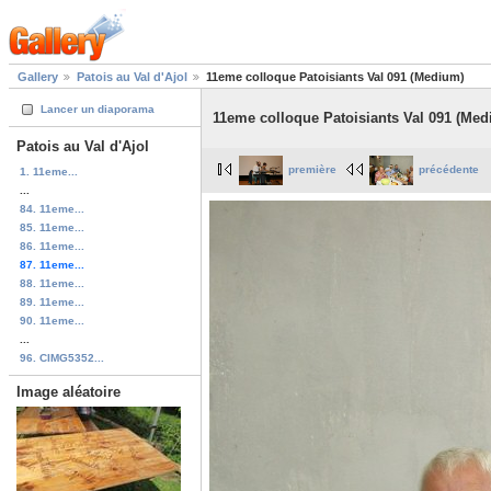
Gallery
Patois au Val d'Ajol
11eme colloque Patoisiants Val 091 (Medium)
Lancer un diaporama
11eme colloque Patoisiants Val 091 (Med
Patois au Val d'Ajol
première
précédente
1. 11eme...
...
84. 11eme...
85. 11eme...
86. 11eme...
87. 11eme...
88. 11eme...
89. 11eme...
90. 11eme...
...
96. CIMG5352...
Image aléatoire