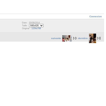
Connexion
Date : 20/09/2014
Taille :
Original :
1154x768
suivante
dernière