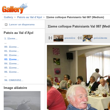
Gallery
Patois au Val d'Ajol
11eme colloque Patoisiants Val 087 (Medium)
Lancer un diaporama
11eme colloque Patoisiants Val 087 (Med
Patois au Val d'Ajol
première
précédente
1. 11eme...
...
80. 11eme...
81. 11eme...
82. 11eme...
83. 11eme...
84. 11eme...
85. 11eme...
86. 11eme...
...
96. CIMG5352...
Image aléatoire