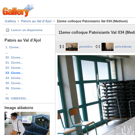
Gallery
Patois au Val d'Ajol
11eme colloque Patoisiants Val 034 (Medium)
Lancer un diaporama
11eme colloque Patoisiants Val 034 (Med
Patois au Val d'Ajol
première
précédente
1. 11eme...
...
30. 11eme...
31. 11eme...
32. 11eme...
33. 11eme...
34. 11eme...
35. 11eme...
36. 11eme...
...
96. CIMG5352...
Image aléatoire