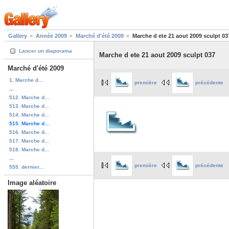
Gallery
Année 2009
Marché d'été 2009
Marche d ete 21 aout 2009 sculpt 03
Lancer un diaporama
Marche d ete 21 aout 2009 sculpt 037
Marché d'été 2009
1. Marche d...
première
précédente
...
512. Marche d...
513. Marche d...
514. Marche d...
515. Marche d...
516. Marche d...
517. Marche d...
518. Marche d...
...
première
précédente
555. dernier...
Image aléatoire