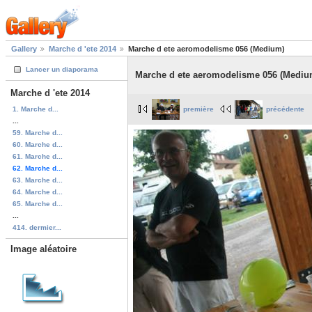
Gallery
Marche d 'ete 2014
Marche d ete aeromodelisme 056 (Medium)
Lancer un diaporama
Marche d ete aeromodelisme 056 (Mediu
Marche d 'ete 2014
1. Marche d...
première
précédente
...
59. Marche d...
60. Marche d...
61. Marche d...
62. Marche d...
63. Marche d...
64. Marche d...
65. Marche d...
...
414. dermier...
Image aléatoire