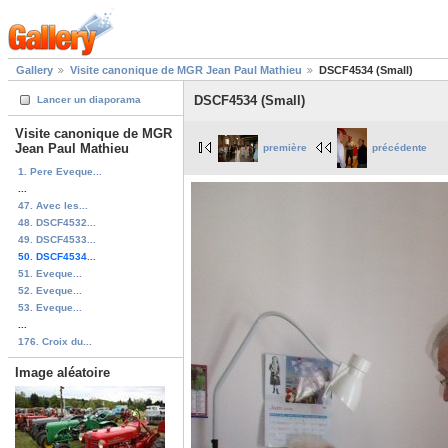
Gallery
Visite canonique de MGR Jean Paul Mathieu
DSCF4534 (Small)
DSCF4534 (Small)
Lancer un diaporama
Visite canonique de MGR
Jean Paul Mathieu
première
précédente
1. Pere Eveque...
...
47. Avec les...
48. DSCF4532...
49. DSCF4533...
50. DSCF4534...
51. Eveque...
52. Eveque...
53. Eveque...
...
176. Croix du...
Image aléatoire