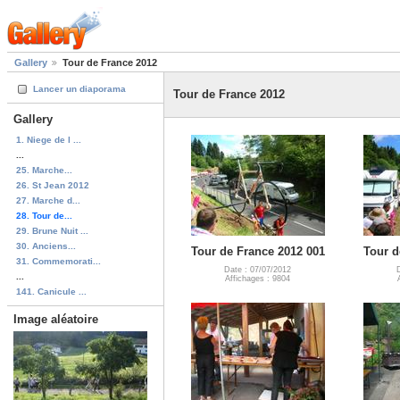
Gallery
Tour de France 2012
Lancer un diaporama
Tour de France 2012
Gallery
1. Niege de l ...
...
25. Marche...
26. St Jean 2012
27. Marche d...
28. Tour de...
29. Brune Nuit ...
30. Anciens...
Tour de France 2012 001
Tour d
31. Commemorati...
Date : 07/07/2012
...
Affichages : 9804
141. Canicule ...
Image aléatoire