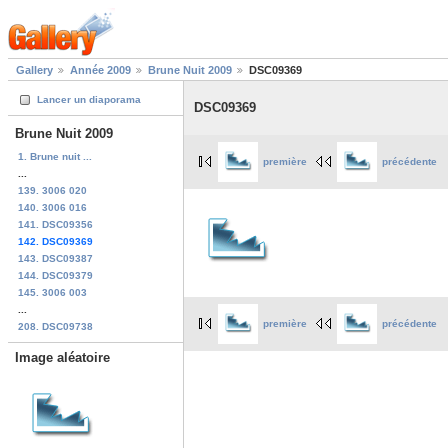
Gallery
Année 2009
Brune Nuit 2009
DSC09369
Lancer un diaporama
DSC09369
Brune Nuit 2009
1. Brune nuit ...
première
précédente
...
139. 3006 020
140. 3006 016
141. DSC09356
142. DSC09369
143. DSC09387
144. DSC09379
145. 3006 003
...
première
précédente
208. DSC09738
Image aléatoire