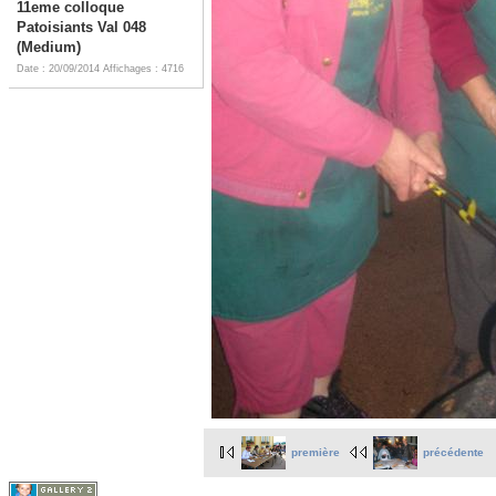
11eme colloque
Patoisiants Val 048
(Medium)
Date : 20/09/2014
Affichages : 4716
première
précédente